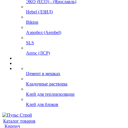
ЭКО (ECO) - (Ярославль)
Hebel (ЛЗИД)
Bikton
Аэробел (Aerobel)
SLS
Aeroc (ЛСР)
Цемент в мешках
Кладочные растворы
Клей для теплоизоляции
Клей для блоков
Каталог товаров
Кирпич