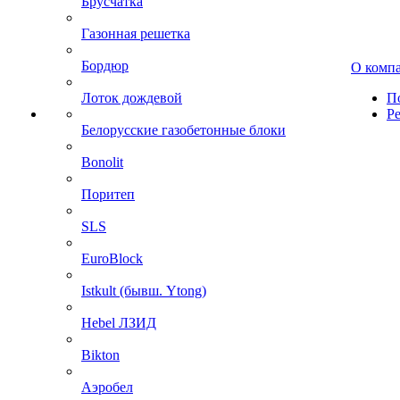
Брусчатка
Газонная решетка
Бордюр
О комп
Лоток дождевой
П
Р
Белорусские газобетонные блоки
Bonolit
Поритеп
SLS
EuroBlock
Istkult (бывш. Ytong)
Hebel ЛЗИД
Bikton
Аэробел