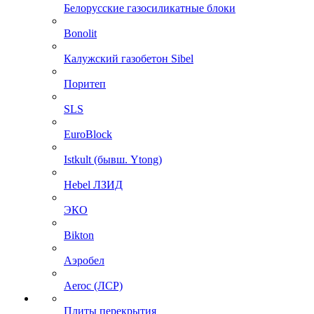
Белорусские газосиликатные блоки
Bonolit
Калужский газобетон Sibel
Поритеп
SLS
EuroBlock
Istkult (бывш. Ytong)
Hebel ЛЗИД
ЭКО
Bikton
Аэробел
Aeroc (ЛСР)
Плиты перекрытия