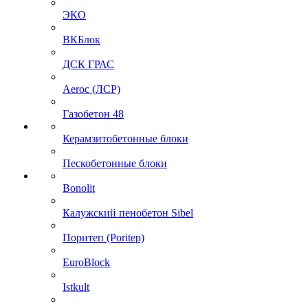
ЭКО
ВКБлок
ДСК ГРАС
Aeroc (ЛСР)
Газобетон 48
Керамзитобетонные блоки
Пескобетонные блоки
Bonolit
Калужский пенобетон Sibel
Поритеп (Poritep)
EuroBlock
Istkult