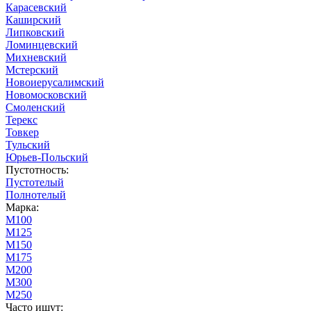
Карасевский
Каширский
Липковский
Ломинцевский
Михневский
Мстерский
Новоиерусалимский
Новомосковский
Смоленский
Терекс
Товкер
Тульский
Юрьев-Польский
Пустотность:
Пустотелый
Полнотелый
Марка:
М100
М125
М150
М175
М200
М300
М250
Часто ищут: