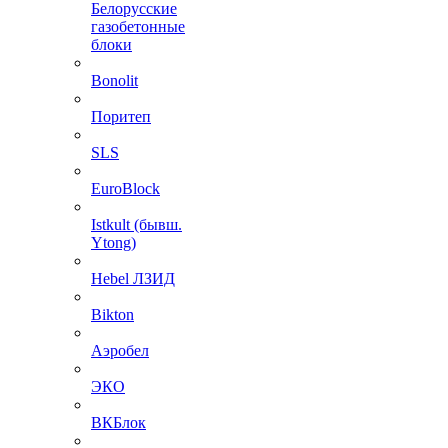
Белорусские
газобетонные
блоки
Bonolit
Поритеп
SLS
EuroBlock
Istkult (бывш.
Ytong)
Hebel ЛЗИД
Bikton
Аэробел
ЭКО
ВКБлок