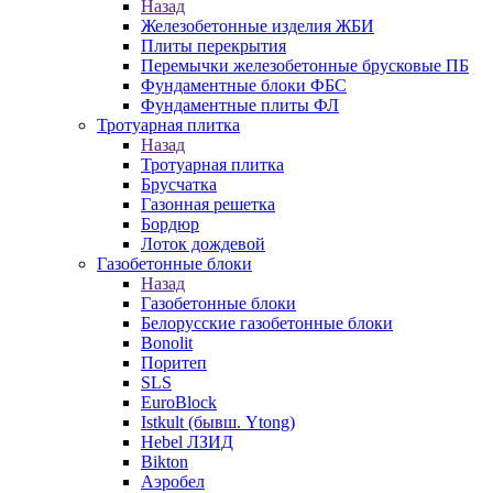
Назад
Железобетонные изделия ЖБИ
Плиты перекрытия
Перемычки железобетонные брусковые ПБ
Фундаментные блоки ФБС
Фундаментные плиты ФЛ
Тротуарная плитка
Назад
Тротуарная плитка
Брусчатка
Газонная решетка
Бордюр
Лоток дождевой
Газобетонные блоки
Назад
Газобетонные блоки
Белорусские газобетонные блоки
Bonolit
Поритеп
SLS
EuroBlock
Istkult (бывш. Ytong)
Hebel ЛЗИД
Bikton
Аэробел