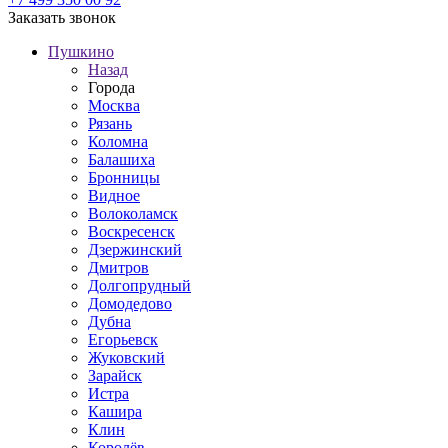
Заказать звонок
Пушкино
Назад
Города
Москва
Рязань
Коломна
Балашиха
Бронницы
Видное
Волоколамск
Воскресенск
Дзержинский
Дмитров
Долгопрудный
Домодедово
Дубна
Егорьевск
Жуковский
Зарайск
Истра
Кашира
Клин
Королёв