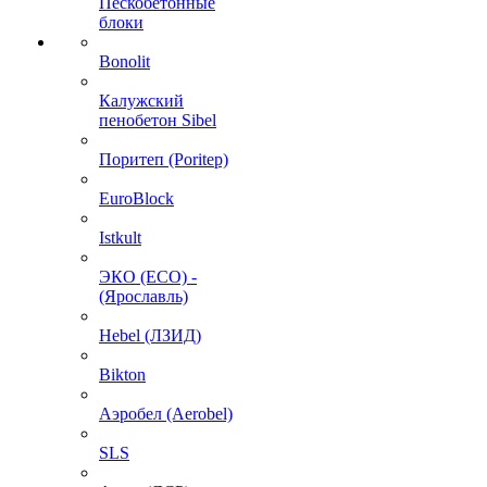
Пескобетонные
блоки
Bonolit
Калужский
пенобетон Sibel
Поритеп (Poritep)
EuroBlock
Istkult
ЭКО (ECO) -
(Ярославль)
Hebel (ЛЗИД)
Bikton
Аэробел (Aerobel)
SLS