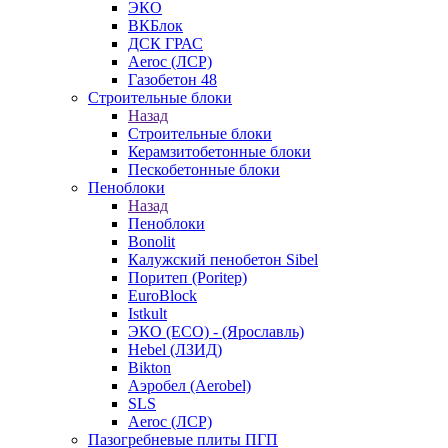
ЭКО
ВКБлок
ДСК ГРАС
Aeroc (ЛСР)
Газобетон 48
Строительные блоки
Назад
Строительные блоки
Керамзитобетонные блоки
Пескобетонные блоки
Пеноблоки
Назад
Пеноблоки
Bonolit
Калужский пенобетон Sibel
Поритеп (Poritep)
EuroBlock
Istkult
ЭКО (ECO) - (Ярославль)
Hebel (ЛЗИД)
Bikton
Аэробел (Aerobel)
SLS
Aeroc (ЛСР)
Пазогребневые плиты ПГП