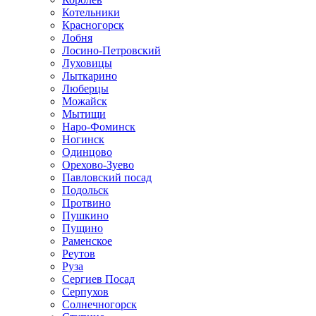
Котельники
Красногорск
Лобня
Лосино-Петровский
Луховицы
Лыткарино
Люберцы
Можайск
Мытищи
Наро-Фоминск
Ногинск
Одинцово
Орехово-Зуево
Павловский посад
Подольск
Протвино
Пушкино
Пущино
Раменское
Реутов
Руза
Сергиев Посад
Серпухов
Солнечногорск