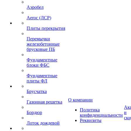
Аэробел
Aeroc (ЛСР)
Плиты перекрытия
Перемычки
железобетонные
брусковые ПБ
Фундаментные
блоки ФБС
Фундаментные
плиты ФЛ
Брусчатка
О компании
Газонная решетка
Ак
Политика
Бордюр
и
конфиденциальности
ск
Реквизиты
Лоток дождевой