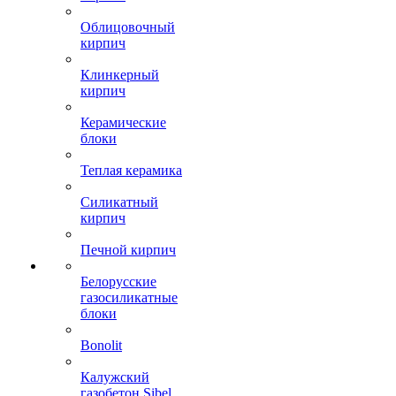
Облицовочный
кирпич
Клинкерный
кирпич
Керамические
блоки
Теплая керамика
Силикатный
кирпич
Печной кирпич
Белорусские
газосиликатные
блоки
Bonolit
Калужский
газобетон Sibel