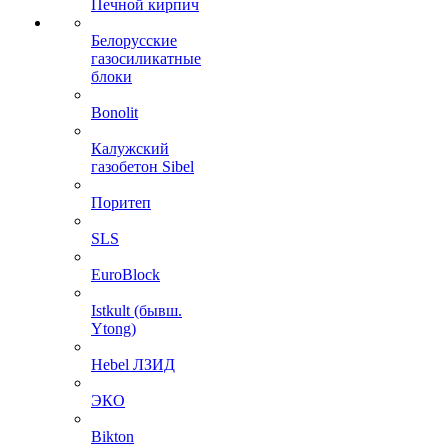
Печной кирпич
Белорусские
газосиликатные
блоки
Bonolit
Калужский
газобетон Sibel
Поритеп
SLS
EuroBlock
Istkult (бывш.
Ytong)
Hebel ЛЗИД
ЭКО
Bikton