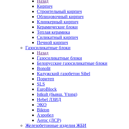
Назад
Кирпич
Строительный кирпич
Облицовочный кирпич
Клинкерный кирпич
Керамические блоки
Теплая керамика
Силикатный кирпич
Печной кирпич
Газосиликатные блоки
Назад
Газосиликатные блоки
Белорусские газосиликатные блоки
Bonolit
Калужский газобетон Sibel
Поритеп
SLS
EuroBlock
Istkult (бывш. Ytong)
Hebel ЛЗИД
ЭКО
Bikton
Аэробел
Aeroc (ЛСР)
Железобетонные изделия ЖБИ