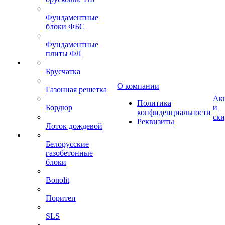
Фундаментные
блоки ФБС
Фундаментные
плиты ФЛ
Брусчатка
О компании
Газонная решетка
Ак
Политика
Бордюр
и
конфиденциальности
ск
Реквизиты
Лоток дождевой
Белорусские
газобетонные
блоки
Bonolit
Поритеп
SLS