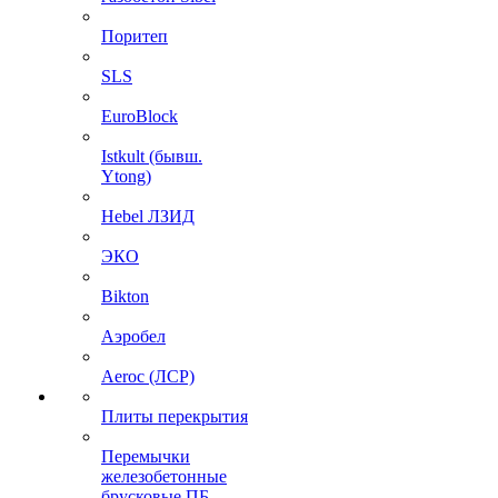
Поритеп
SLS
EuroBlock
Istkult (бывш.
Ytong)
Hebel ЛЗИД
ЭКО
Bikton
Аэробел
Aeroc (ЛСР)
Плиты перекрытия
Перемычки
железобетонные
брусковые ПБ