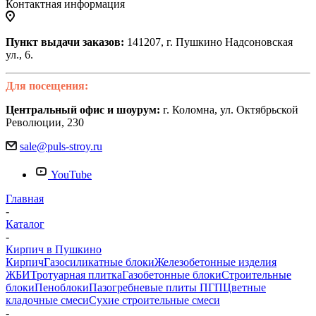
Контактная информация
Пункт выдачи заказов:
141207, г. Пушкино Надсоновская
ул., 6.
Для посещения:
Центральный офис и шоурум:
г. Коломна, ул. Октябрьской
Революции, 230
sale@puls-stroy.ru
YouTube
Главная
-
Каталог
-
Кирпич в Пушкино
Кирпич
Газосиликатные блоки
Железобетонные изделия
ЖБИ
Тротуарная плитка
Газобетонные блоки
Строительные
блоки
Пеноблоки
Пазогребневые плиты ПГП
Цветные
кладочные смеси
Сухие строительные смеси
-