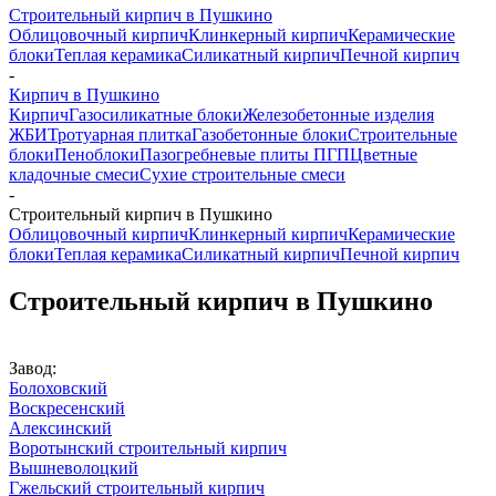
Строительный кирпич в Пушкино
Облицовочный кирпич
Клинкерный кирпич
Керамические
блоки
Теплая керамика
Силикатный кирпич
Печной кирпич
-
Кирпич в Пушкино
Кирпич
Газосиликатные блоки
Железобетонные изделия
ЖБИ
Тротуарная плитка
Газобетонные блоки
Строительные
блоки
Пеноблоки
Пазогребневые плиты ПГП
Цветные
кладочные смеси
Сухие строительные смеси
-
Строительный кирпич в Пушкино
Облицовочный кирпич
Клинкерный кирпич
Керамические
блоки
Теплая керамика
Силикатный кирпич
Печной кирпич
Строительный кирпич в Пушкино
Завод:
Болоховский
Воскресенский
Алексинский
Воротынский строительный кирпич
Вышневолоцкий
Гжельский строительный кирпич