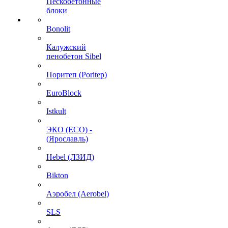
Пескобетонные
блоки
Bonolit
Калужский
пенобетон Sibel
Поритеп (Poritep)
EuroBlock
Istkult
ЭКО (ECO) -
(Ярославль)
Hebel (ЛЗИД)
Bikton
Аэробел (Aerobel)
SLS