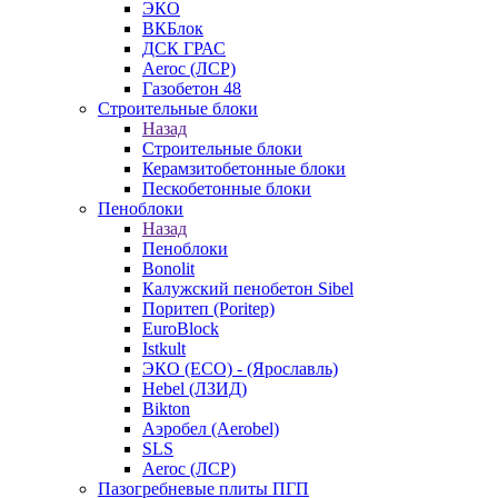
ЭКО
ВКБлок
ДСК ГРАС
Aeroc (ЛСР)
Газобетон 48
Строительные блоки
Назад
Строительные блоки
Керамзитобетонные блоки
Пескобетонные блоки
Пеноблоки
Назад
Пеноблоки
Bonolit
Калужский пенобетон Sibel
Поритеп (Poritep)
EuroBlock
Istkult
ЭКО (ECO) - (Ярославль)
Hebel (ЛЗИД)
Bikton
Аэробел (Aerobel)
SLS
Aeroc (ЛСР)
Пазогребневые плиты ПГП