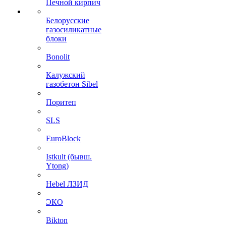
Печной кирпич
Белорусские
газосиликатные
блоки
Bonolit
Калужский
газобетон Sibel
Поритеп
SLS
EuroBlock
Istkult (бывш.
Ytong)
Hebel ЛЗИД
ЭКО
Bikton