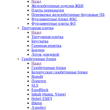
Назад
Железобетонные изделия ЖБИ
Плиты перекрытия
Перемычки железобетонные брусковые ПБ
Фундаментные блоки ФБС
Фундаментные плиты ФЛ
Тротуарная плитка
Назад
Тротуарная плитка
Брусчатка
Газонная решетка
Бордюр
Лоток дождевой
Газобетонные блоки
Назад
Газобетонные блоки
Белорусские газобетонные блоки
Bonolit
Поритеп
SLS
EuroBlock
Istkult (бывш. Ytong)
Hebel ЛЗИД
Bikton
Аэробел