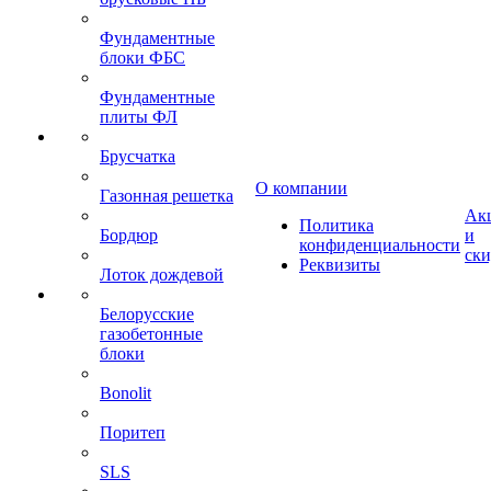
Фундаментные
блоки ФБС
Фундаментные
плиты ФЛ
Брусчатка
О компании
Газонная решетка
Ак
Политика
Бордюр
и
конфиденциальности
ск
Реквизиты
Лоток дождевой
Белорусские
газобетонные
блоки
Bonolit
Поритеп
SLS