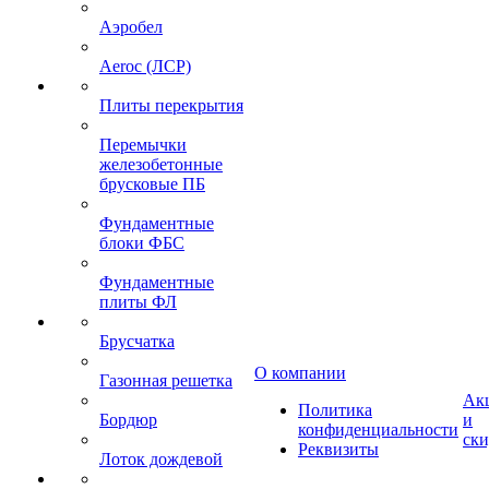
Аэробел
Aeroc (ЛСР)
Плиты перекрытия
Перемычки
железобетонные
брусковые ПБ
Фундаментные
блоки ФБС
Фундаментные
плиты ФЛ
Брусчатка
О компании
Газонная решетка
Ак
Политика
Бордюр
и
конфиденциальности
ск
Реквизиты
Лоток дождевой