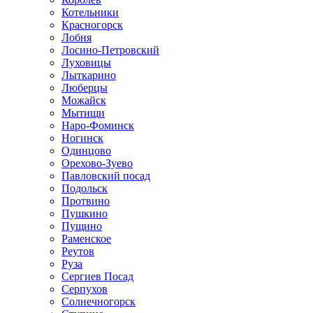
Котельники
Красногорск
Лобня
Лосино-Петровский
Луховицы
Лыткарино
Люберцы
Можайск
Мытищи
Наро-Фоминск
Ногинск
Одинцово
Орехово-Зуево
Павловский посад
Подольск
Протвино
Пушкино
Пущино
Раменское
Реутов
Руза
Сергиев Посад
Серпухов
Солнечногорск