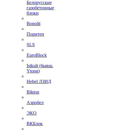
Белорусские
газобетонные
блоки
Bonolit
Поритеп
SLS
EuroBlock
Istkult (бывш.
Ytong)
Hebel ЛЗИД
Bikton
Аэробел
ЭКО
ВКБлок