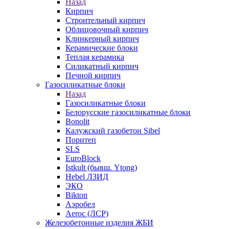
Назад
Кирпич
Строительный кирпич
Облицовочный кирпич
Клинкерный кирпич
Керамические блоки
Теплая керамика
Силикатный кирпич
Печной кирпич
Газосиликатные блоки
Назад
Газосиликатные блоки
Белорусские газосиликатные блоки
Bonolit
Калужский газобетон Sibel
Поритеп
SLS
EuroBlock
Istkult (бывш. Ytong)
Hebel ЛЗИД
ЭКО
Bikton
Аэробел
Aeroc (ЛСР)
Железобетонные изделия ЖБИ