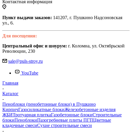
Контактная информация
Пункт выдачи заказов:
141207, г. Пушкино Надсоновская
ул., 6.
Для посещения:
Центральный офис и шоурум:
г. Коломна, ул. Октябрьской
Революции, 230
sale@puls-stroy.ru
YouTube
Главная
-
Каталог
-
Пеноблоки (пенобетонные блоки) в Пушкино
Кирпич
Газосиликатные блоки
Железобетонные изделия
ЖБИ
Тротуарная плитка
Газобетонные блоки
Строительные
блоки
Пеноблоки
Пазогребневые плиты ПГП
Цветные
кладочные смеси
Сухие строительные смеси
-