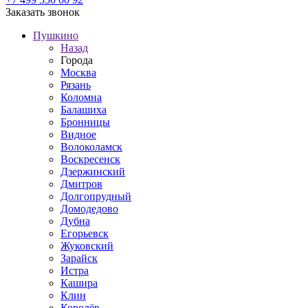
Заказать звонок
Пушкино
Назад
Города
Москва
Рязань
Коломна
Балашиха
Бронницы
Видное
Волоколамск
Воскресенск
Дзержинский
Дмитров
Долгопрудный
Домодедово
Дубна
Егорьевск
Жуковский
Зарайск
Истра
Кашира
Клин
Королёв