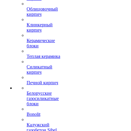
Облицовочный
кирпич
Клинкерный
кирпич
Керамические
блоки
Теплая керамика
Силикатный
кирпич
Печной кирпич
Белорусские
газосиликатные
блоки
Bonolit
Калужский
газобетон Sibel