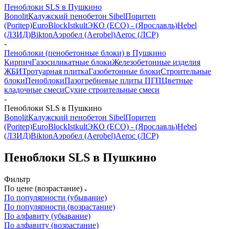
Пеноблоки SLS в Пушкино
Bonolit
Калужский пенобетон Sibel
Поритеп
(Poritep)
EuroBlock
Istkult
ЭКО (ECO) - (Ярославль)
Hebel
(ЛЗИД)
Bikton
Аэробел (Aerobel)
Aeroc (ЛСР)
-
Пеноблоки (пенобетонные блоки) в Пушкино
Кирпич
Газосиликатные блоки
Железобетонные изделия
ЖБИ
Тротуарная плитка
Газобетонные блоки
Строительные
блоки
Пеноблоки
Пазогребневые плиты ПГП
Цветные
кладочные смеси
Сухие строительные смеси
-
Пеноблоки SLS в Пушкино
Bonolit
Калужский пенобетон Sibel
Поритеп
(Poritep)
EuroBlock
Istkult
ЭКО (ECO) - (Ярославль)
Hebel
(ЛЗИД)
Bikton
Аэробел (Aerobel)
Aeroc (ЛСР)
Пеноблоки SLS в Пушкино
Фильтр
По цене (возрастание)
По популярности (убывание)
По популярности (возрастание)
По алфавиту (убывание)
По алфавиту (возрастание)