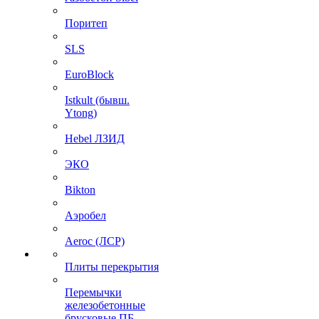
Поритеп
SLS
EuroBlock
Istkult (бывш.
Ytong)
Hebel ЛЗИД
ЭКО
Bikton
Аэробел
Aeroc (ЛСР)
Плиты перекрытия
Перемычки
железобетонные
брусковые ПБ