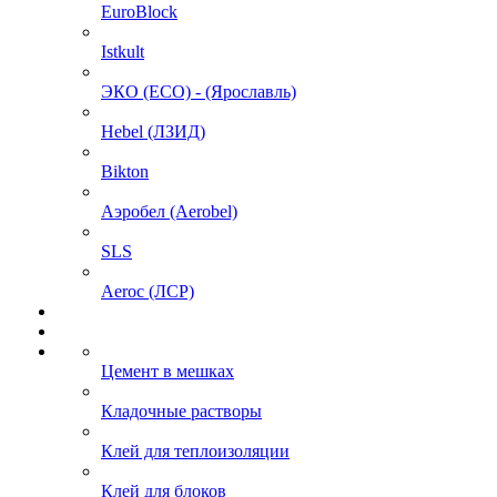
EuroBlock
Istkult
ЭКО (ECO) - (Ярославль)
Hebel (ЛЗИД)
Bikton
Аэробел (Aerobel)
SLS
Aeroc (ЛСР)
Цемент в мешках
Кладочные растворы
Клей для теплоизоляции
Клей для блоков