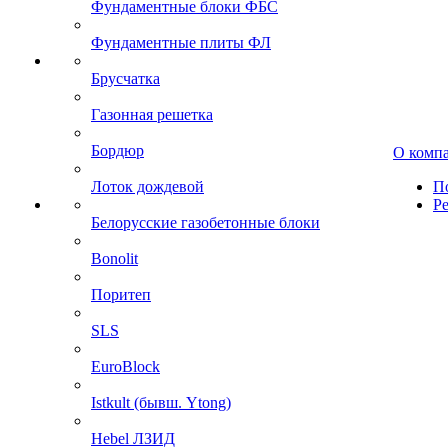
Фундаментные блоки ФБС
Фундаментные плиты ФЛ
Брусчатка
Газонная решетка
Бордюр
О комп
Лоток дождевой
П
Р
Белорусские газобетонные блоки
Bonolit
Поритеп
SLS
EuroBlock
Istkult (бывш. Ytong)
Hebel ЛЗИД