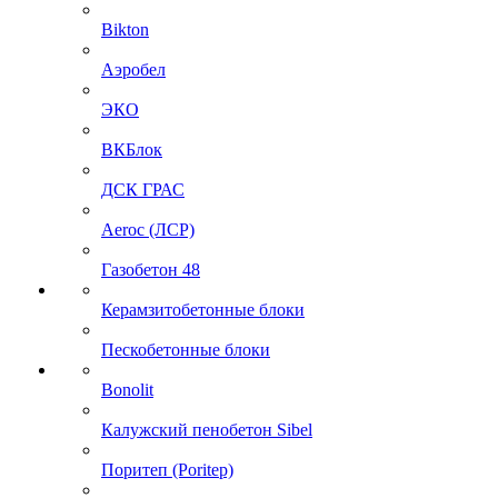
Bikton
Аэробел
ЭКО
ВКБлок
ДСК ГРАС
Aeroc (ЛСР)
Газобетон 48
Керамзитобетонные блоки
Пескобетонные блоки
Bonolit
Калужский пенобетон Sibel
Поритеп (Poritep)