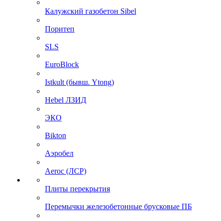
Калужский газобетон Sibel
Поритеп
SLS
EuroBlock
Istkult (бывш. Ytong)
Hebel ЛЗИД
ЭКО
Bikton
Аэробел
Aeroc (ЛСР)
Плиты перекрытия
Перемычки железобетонные брусковые ПБ