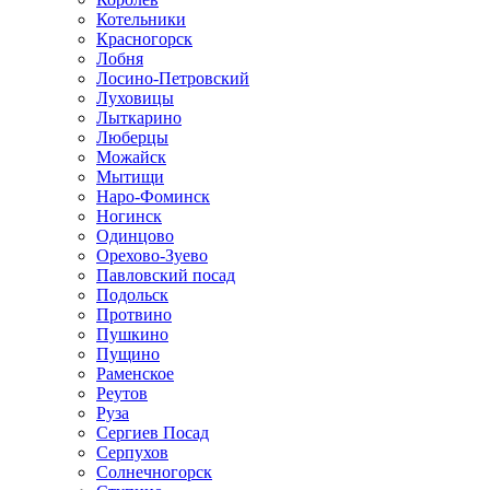
Котельники
Красногорск
Лобня
Лосино-Петровский
Луховицы
Лыткарино
Люберцы
Можайск
Мытищи
Наро-Фоминск
Ногинск
Одинцово
Орехово-Зуево
Павловский посад
Подольск
Протвино
Пушкино
Пущино
Раменское
Реутов
Руза
Сергиев Посад
Серпухов
Солнечногорск