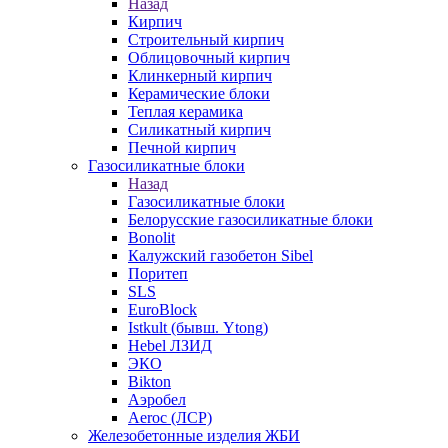
Назад
Кирпич
Строительный кирпич
Облицовочный кирпич
Клинкерный кирпич
Керамические блоки
Теплая керамика
Силикатный кирпич
Печной кирпич
Газосиликатные блоки
Назад
Газосиликатные блоки
Белорусские газосиликатные блоки
Bonolit
Калужский газобетон Sibel
Поритеп
SLS
EuroBlock
Istkult (бывш. Ytong)
Hebel ЛЗИД
ЭКО
Bikton
Аэробел
Aeroc (ЛСР)
Железобетонные изделия ЖБИ