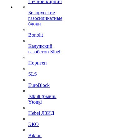
Печной кирпич
Белорусские
газосиликатные
блоки
Bonolit
Калужский
газобетон Sibel
Поритеп
SLS
EuroBlock
Istkult (бывш.
Ytong)
Hebel ЛЗИД
ЭКО
Bikton