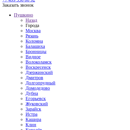
Заказать звонок
Пушкино
Назад
Города
Москва
Рязань
Коломна
Балашиха
Бронницы
Видное
Волоколамск
Воскресенск
Дзержинский
Дмитров
Долгопрудный
Домодедово
Дубна
Егорьевск
Жуковский
Зарайск
Истра
Кашира
Клин
Королёв