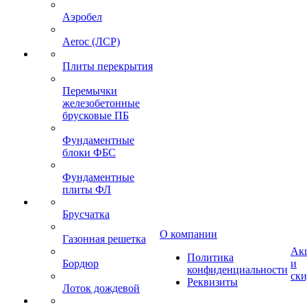
Аэробел
Aeroc (ЛСР)
Плиты перекрытия
Перемычки
железобетонные
брусковые ПБ
Фундаментные
блоки ФБС
Фундаментные
плиты ФЛ
Брусчатка
О компании
Газонная решетка
Ак
Политика
Бордюр
и
конфиденциальности
ск
Реквизиты
Лоток дождевой