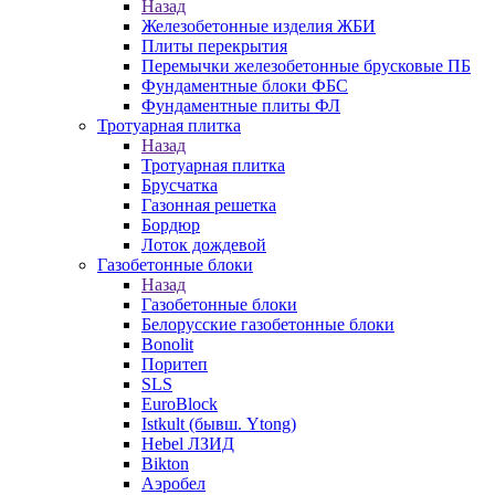
Назад
Железобетонные изделия ЖБИ
Плиты перекрытия
Перемычки железобетонные брусковые ПБ
Фундаментные блоки ФБС
Фундаментные плиты ФЛ
Тротуарная плитка
Назад
Тротуарная плитка
Брусчатка
Газонная решетка
Бордюр
Лоток дождевой
Газобетонные блоки
Назад
Газобетонные блоки
Белорусские газобетонные блоки
Bonolit
Поритеп
SLS
EuroBlock
Istkult (бывш. Ytong)
Hebel ЛЗИД
Bikton
Аэробел