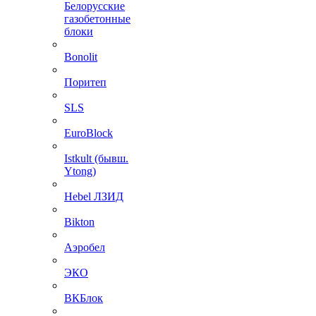
Белорусские
газобетонные
блоки
Bonolit
Поритеп
SLS
EuroBlock
Istkult (бывш.
Ytong)
Hebel ЛЗИД
Bikton
Аэробел
ЭКО
ВКБлок