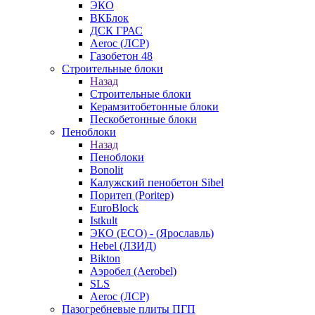
ЭКО
ВКБлок
ДСК ГРАС
Aeroc (ЛСР)
Газобетон 48
Строительные блоки
Назад
Строительные блоки
Керамзитобетонные блоки
Пескобетонные блоки
Пеноблоки
Назад
Пеноблоки
Bonolit
Калужский пенобетон Sibel
Поритеп (Poritep)
EuroBlock
Istkult
ЭКО (ECO) - (Ярославль)
Hebel (ЛЗИД)
Bikton
Аэробел (Aerobel)
SLS
Aeroc (ЛСР)
Пазогребневые плиты ПГП