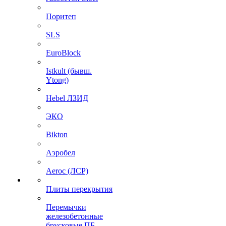
Поритеп
SLS
EuroBlock
Istkult (бывш.
Ytong)
Hebel ЛЗИД
ЭКО
Bikton
Аэробел
Aeroc (ЛСР)
Плиты перекрытия
Перемычки
железобетонные
брусковые ПБ