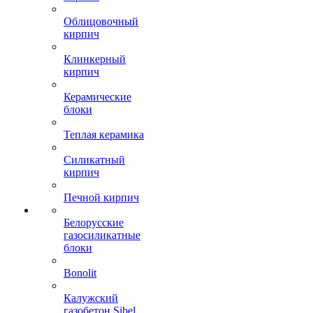
Облицовочный
кирпич
Клинкерный
кирпич
Керамические
блоки
Теплая керамика
Силикатный
кирпич
Печной кирпич
Белорусские
газосиликатные
блоки
Bonolit
Калужский
газобетон Sibel