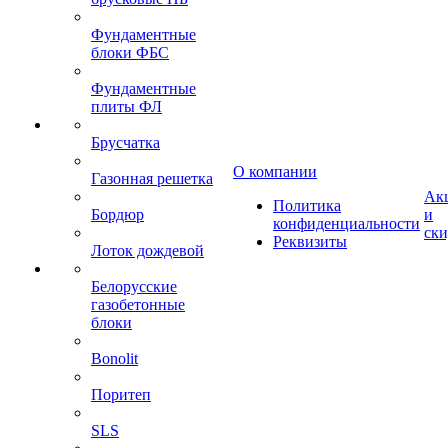
Фундаментные
блоки ФБС
Фундаментные
плиты ФЛ
Брусчатка
О компании
Газонная решетка
Ак
Политика
Бордюр
и
конфиденциальности
ск
Реквизиты
Лоток дождевой
Белорусские
газобетонные
блоки
Bonolit
Поритеп
SLS