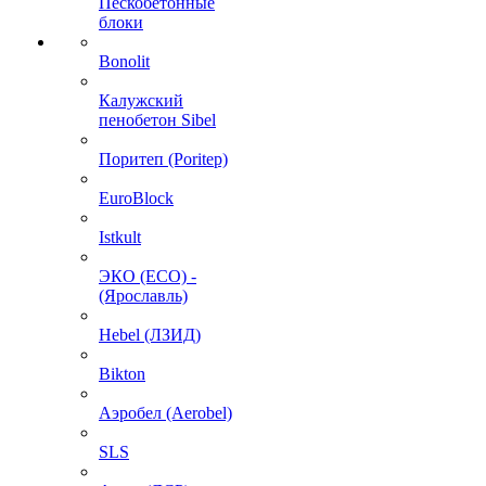
Пескобетонные
блоки
Bonolit
Калужский
пенобетон Sibel
Поритеп (Poritep)
EuroBlock
Istkult
ЭКО (ECO) -
(Ярославль)
Hebel (ЛЗИД)
Bikton
Аэробел (Aerobel)
SLS